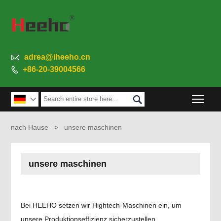

adrea@iheeho.cn
+86-20-39004566

Togg


nach Hause
>
unsere maschinen
unsere maschinen
Bei HEEHO setzen wir Hightech-Maschinen ein, um
unsere Produktionseffizienz sicherzustellen.