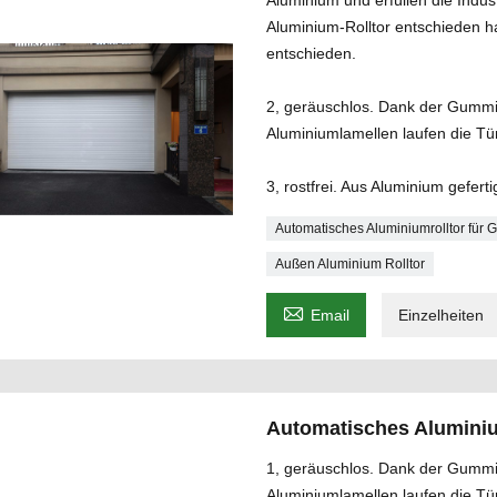
Aluminium und erfüllen die Indus
Aluminium-Rolltor entschieden h
entschieden.
2, geräuschlos. Dank der Gummi
Aluminiumlamellen laufen die Tü
3, rostfrei. Aus Aluminium gefert
Automatisches Aluminiumrolltor für 
Außen Aluminium Rolltor

Email
Einzelheiten
Automatisches Aluminiu
1, geräuschlos. Dank der Gummi
Aluminiumlamellen laufen die Tü