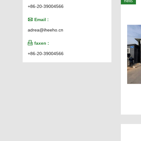
heiß
+86-20-39004566

Email :
adrea@iheeho.cn

faxen :
+86-20-39004566