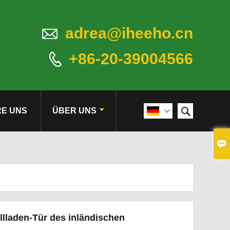

adrea@iheeho.cn
+86-20-39004566


RE UNS
ÜBER UNS


lladen-Tür des inländischen