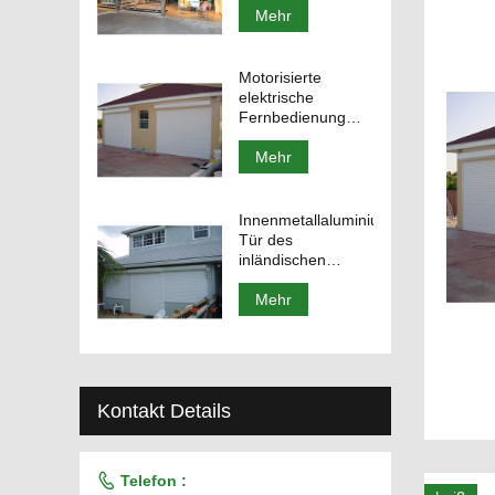
Rolltor
Mehr
Motorisierte
elektrische
Fernbedienung
Aluminium Rolltor
Mehr
Innenmetallaluminiumrollladen-
Tür des
inländischen
Wertpapieres
Mehr
Kontakt Details

Telefon :