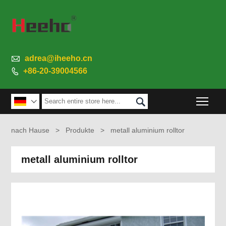

adrea@iheeho.cn
+86-20-39004566

Togg


nach Hause
>
Produkte
>
metall aluminium rolltor
metall aluminium rolltor